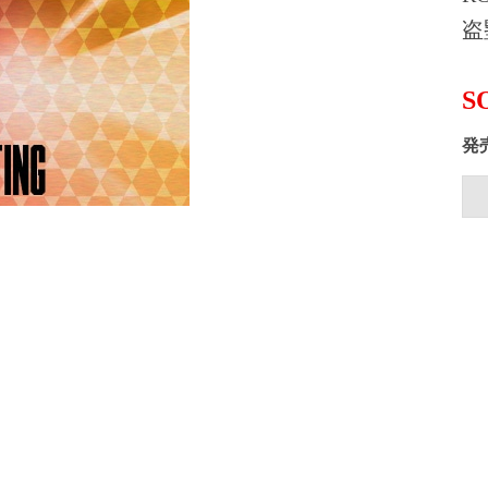
盗
S
発