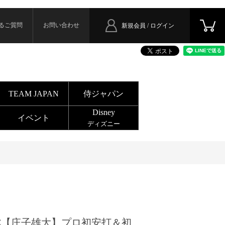
るご質問
お問い合わせ
新規会員 / ログイン
TEAM JAPAN
侍ジャパン
Disney
イベント
ディズニー
C【庄子雄大】プロ初安打＆初