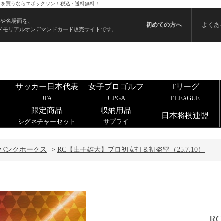
カードを買うならエポックワン！税込・送料無料！
ンや名場面を、
初めての方へ
よくあ
メモリアルオンデマンドカード販売サイトです。
サッカー日本代表
女子プロゴルフ
Tリーグ
JFA
JLPGA
T.LEAGUE
限定商品
収納用品
日本将棋連盟
シグネチャーセット
サプライ
バンクホークス
>
RC【庄子雄大】プロ初安打＆初盗塁（25.7.10）
R