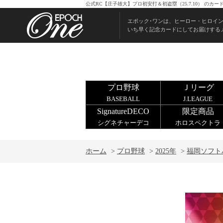
公式RC【庄子雄大】プロ初安打＆初盗塁（25.7.10） の
エポック･ワンは、ヒーロー・ヒロイ
いち早く記念カードにしてお届けする
プロ野球
Ｊリーグ
BASEBALL
J.LEAGUE
SignatureDECO
限定商品
シグネチャーデコ
ホロスペクトラ
ホーム
>
プロ野球
>
2025年
>
福岡ソフト