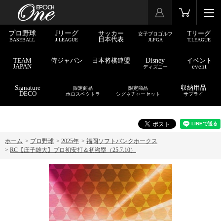
プロ野球
Jリーグ
サッカー
Tリーグ
女子プロゴルフ
日本代表
BASEBALL
J.LEAGUE
JLPGA
T.LEAGUE
TEAM
侍ジャパン
日本将棋連盟
Disney
イベント
JAPAN
event
ディズニー
Signature
収納用品
限定商品
限定商品
DECO
ホロスペクトラ
シグネチャーセット
サプライ
ホーム
>
プロ野球
>
2025年
>
福岡ソフトバンクホークス
>
RC【庄子雄大】プロ初安打＆初盗塁（25.7.10）