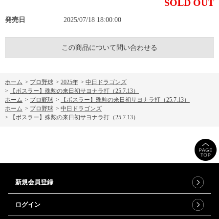
SOLD OUT
発売日
2025/07/18 18:00:00
この商品について問い合わせる
ホーム
>
プロ野球
>
2025年
>
中日ドラゴンズ
>
【ボスラー】殊勲の来日初サヨナラ打（25.7.13）
ホーム
>
プロ野球
>
【ボスラー】殊勲の来日初サヨナラ打（25.7.13）
ホーム
>
プロ野球
>
中日ドラゴンズ
>
【ボスラー】殊勲の来日初サヨナラ打（25.7.13）
新規会員登録
ログイン