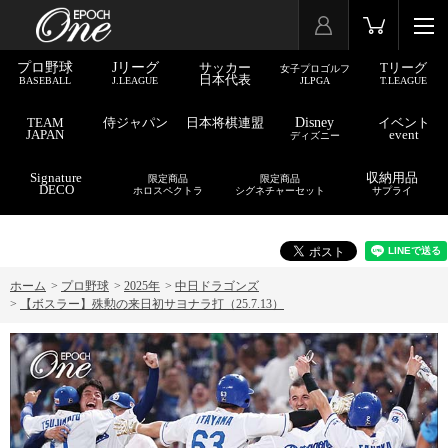
プロ野球
Jリーグ
サッカー
Tリーグ
女子プロゴルフ
日本代表
BASEBALL
J.LEAGUE
JLPGA
T.LEAGUE
TEAM
侍ジャパン
日本将棋連盟
Disney
イベント
JAPAN
event
ディズニー
Signature
収納用品
限定商品
限定商品
DECO
ホロスペクトラ
シグネチャーセット
サプライ
ホーム
>
プロ野球
>
2025年
>
中日ドラゴンズ
>
【ボスラー】殊勲の来日初サヨナラ打（25.7.13）