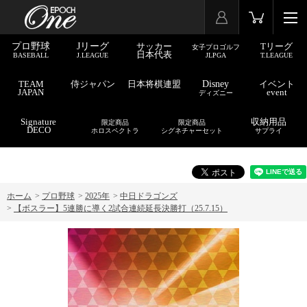
プロ野球
Jリーグ
サッカー
Tリーグ
女子プロゴルフ
日本代表
BASEBALL
J.LEAGUE
JLPGA
T.LEAGUE
TEAM
侍ジャパン
日本将棋連盟
Disney
イベント
JAPAN
event
ディズニー
Signature
収納用品
限定商品
限定商品
DECO
ホロスペクトラ
シグネチャーセット
サプライ
ホーム
>
プロ野球
>
2025年
>
中日ドラゴンズ
>
【ボスラー】5連勝に導く2試合連続延長決勝打（25.7.15）