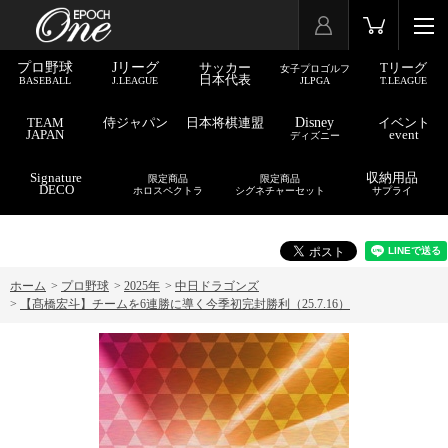
プロ野球
Jリーグ
サッカー
Tリーグ
女子プロゴルフ
日本代表
BASEBALL
J.LEAGUE
JLPGA
T.LEAGUE
TEAM
侍ジャパン
日本将棋連盟
Disney
イベント
JAPAN
event
ディズニー
Signature
収納用品
限定商品
限定商品
DECO
ホロスペクトラ
シグネチャーセット
サプライ
ホーム
>
プロ野球
>
2025年
>
中日ドラゴンズ
>
【髙橋宏斗】チームを6連勝に導く今季初完封勝利（25.7.16）