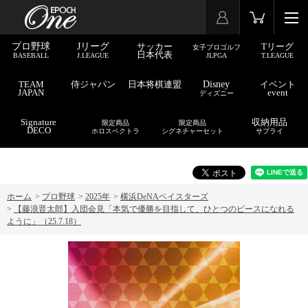
プロ野球
Jリーグ
サッカー
Tリーグ
女子プロゴルフ
日本代表
BASEBALL
J.LEAGUE
JLPGA
T.LEAGUE
TEAM
侍ジャパン
日本将棋連盟
Disney
イベント
JAPAN
event
ディズニー
Signature
収納用品
限定商品
限定商品
DECO
ホロスペクトラ
シグネチャーセット
サプライ
ホーム
>
プロ野球
>
2025年
>
横浜DeNAベイスターズ
>
【藤浪晋太郎】入団会見「本気で優勝を目指して、ひとつのピースになれる
ように」（25.7.18）