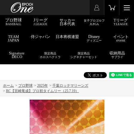
プロ野球
Jリーグ
サッカー
Tリーグ
女子プロゴルフ
日本代表
BASEBALL
J.LEAGUE
JLPGA
T.LEAGUE
TEAM
侍ジャパン
日本将棋連盟
Disney
イベント
JAPAN
event
ディズニー
Signature
収納用品
限定商品
限定商品
DECO
ホロスペクトラ
シグネチャーセット
サプライ
ホーム
>
プロ野球
>
2025年
>
千葉ロッテマリーンズ
>
RC【宮崎竜成】プロ初タイムリー（25.7.19）