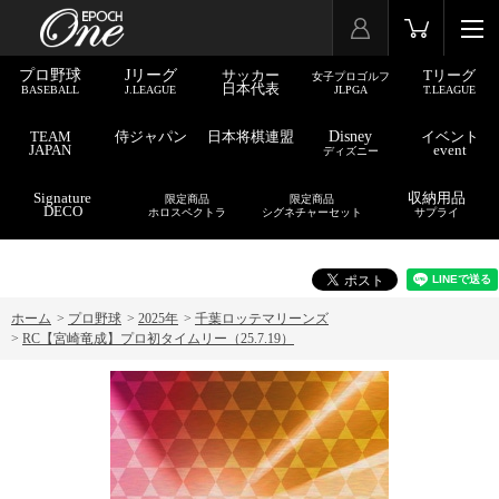
プロ野球
Jリーグ
サッカー
Tリーグ
女子プロゴルフ
日本代表
BASEBALL
J.LEAGUE
JLPGA
T.LEAGUE
TEAM
侍ジャパン
日本将棋連盟
Disney
イベント
JAPAN
event
ディズニー
Signature
収納用品
限定商品
限定商品
DECO
ホロスペクトラ
シグネチャーセット
サプライ
ホーム
>
プロ野球
>
2025年
>
千葉ロッテマリーンズ
>
RC【宮崎竜成】プロ初タイムリー（25.7.19）