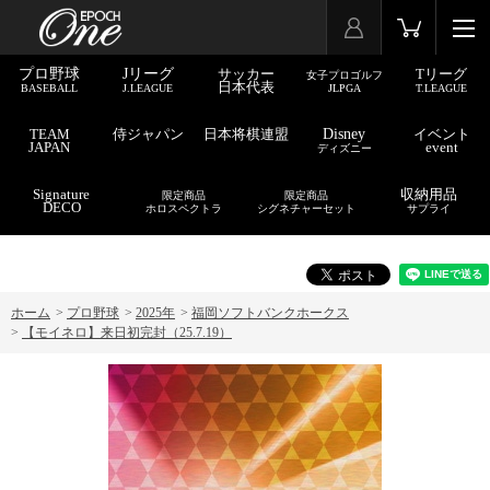
プロ野球
Jリーグ
サッカー
Tリーグ
女子プロゴルフ
日本代表
BASEBALL
J.LEAGUE
JLPGA
T.LEAGUE
TEAM
侍ジャパン
日本将棋連盟
Disney
イベント
JAPAN
event
ディズニー
Signature
収納用品
限定商品
限定商品
DECO
ホロスペクトラ
シグネチャーセット
サプライ
ホーム
>
プロ野球
>
2025年
>
福岡ソフトバンクホークス
>
【モイネロ】来日初完封（25.7.19）