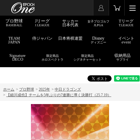
プロ野球
Jリーグ
サッカー
Tリーグ
女子プロゴルフ
日本代表
BASEBALL
J.LEAGUE
JLPGA
T.LEAGUE
TEAM
侍ジャパン
日本将棋連盟
Disney
イベント
JAPAN
event
ディズニー
Signature
収納用品
限定商品
限定商品
DECO
ホロスペクトラ
シグネチャーセット
サプライ
ホーム
>
プロ野球
>
2025年
>
中日ドラゴンズ
>
【細川成也】チームを5年ぶりの7連勝に導く決勝打（25.7.19）