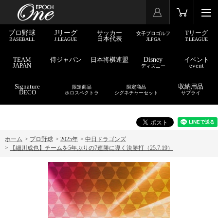
プロ野球
Jリーグ
サッカー
Tリーグ
女子プロゴルフ
日本代表
BASEBALL
J.LEAGUE
JLPGA
T.LEAGUE
TEAM
侍ジャパン
日本将棋連盟
Disney
イベント
JAPAN
event
ディズニー
Signature
収納用品
限定商品
限定商品
DECO
ホロスペクトラ
シグネチャーセット
サプライ
ホーム
>
プロ野球
>
2025年
>
中日ドラゴンズ
>
【細川成也】チームを5年ぶりの7連勝に導く決勝打（25.7.19）