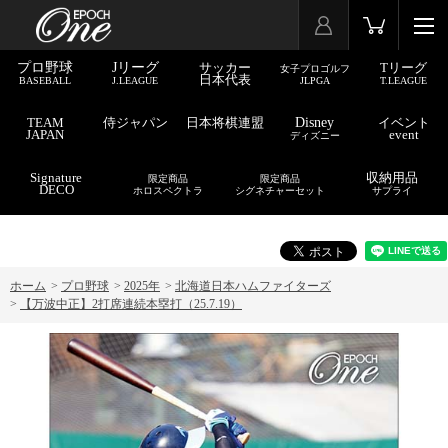
プロ野球
Jリーグ
サッカー
Tリーグ
女子プロゴルフ
日本代表
BASEBALL
J.LEAGUE
JLPGA
T.LEAGUE
TEAM
侍ジャパン
日本将棋連盟
Disney
イベント
JAPAN
event
ディズニー
Signature
収納用品
限定商品
限定商品
DECO
ホロスペクトラ
シグネチャーセット
サプライ
ホーム
>
プロ野球
>
2025年
>
北海道日本ハムファイターズ
>
【万波中正】2打席連続本塁打（25.7.19）