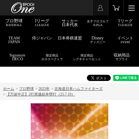
プロ野球
Jリーグ
サッカー
Tリーグ
女子プロゴルフ
日本代表
BASEBALL
J.LEAGUE
JLPGA
T.LEAGUE
TEAM
侍ジャパン
日本将棋連盟
Disney
イベント
JAPAN
event
ディズニー
Signature
収納用品
限定商品
限定商品
DECO
ホロスペクトラ
シグネチャーセット
サプライ
ホーム
>
プロ野球
>
2025年
>
北海道日本ハムファイターズ
>
【万波中正】2打席連続本塁打（25.7.19）