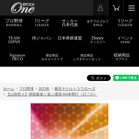
プロ野球
Jリーグ
サッカー
Tリーグ
女子プロゴルフ
日本代表
BASEBALL
J.LEAGUE
JLPGA
T.LEAGUE
TEAM
侍ジャパン
日本将棋連盟
Disney
イベント
JAPAN
event
ディズニー
Signature
収納用品
限定商品
限定商品
DECO
ホロスペクトラ
シグネチャーセット
サプライ
ホーム
>
プロ野球
>
2025年
>
東京ヤクルトスワローズ
>
【山田哲人】球団最多に並ぶ通算304本塁打（25.7.21）