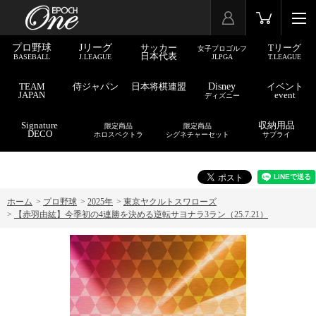
プロ野球
Jリーグ
サッカー
Tリーグ
女子プロゴルフ
日本代表
BASEBALL
J.LEAGUE
JLPGA
T.LEAGUE
TEAM
侍ジャパン
日本将棋連盟
Disney
イベント
JAPAN
event
ディズニー
Signature
収納用品
限定商品
限定商品
DECO
ホロスペクトラ
シグネチャーセット
サプライ
ホーム
>
プロ野球
>
2025年
>
東京ヤクルトスワローズ
>
【赤羽由紘】今季初の4連勝を決める逆転サヨナラ3ラン（25.7.21）