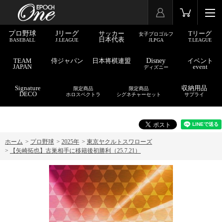
プロ野球
Jリーグ
サッカー
Tリーグ
女子プロゴルフ
日本代表
BASEBALL
J.LEAGUE
JLPGA
T.LEAGUE
TEAM
侍ジャパン
日本将棋連盟
Disney
イベント
JAPAN
event
ディズニー
Signature
収納用品
限定商品
限定商品
DECO
ホロスペクトラ
シグネチャーセット
サプライ
ホーム
>
プロ野球
>
2025年
>
東京ヤクルトスワローズ
>
【矢崎拓也】古巣相手に移籍後初勝利（25.7.21）