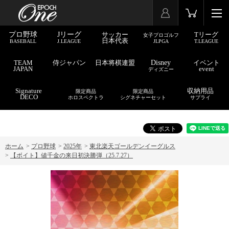
プロ野球
Jリーグ
サッカー
Tリーグ
女子プロゴルフ
日本代表
BASEBALL
J.LEAGUE
JLPGA
T.LEAGUE
TEAM
侍ジャパン
日本将棋連盟
Disney
イベント
JAPAN
event
ディズニー
Signature
収納用品
限定商品
限定商品
DECO
ホロスペクトラ
シグネチャーセット
サプライ
ホーム
>
プロ野球
>
2025年
>
東北楽天ゴールデンイーグルス
>
【ボイト】値千金の来日初決勝弾（25.7.27）