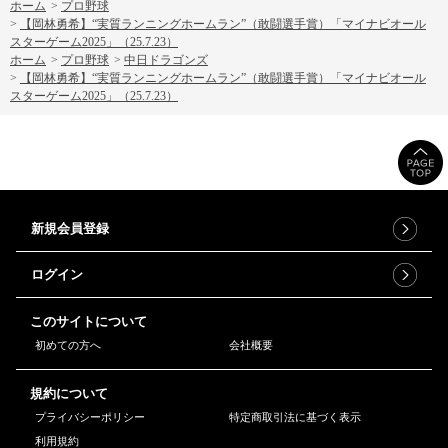
ホーム
>
プロ野球
>
【岡林勇希】“実質ランニングホームラン”（敢闘選手賞）「マイナビオール
スターゲーム2025」（25.7.23）
ホーム
>
プロ野球
>
中日ドラゴンズ
>
【岡林勇希】“実質ランニングホームラン”（敢闘選手賞）「マイナビオール
スターゲーム2025」（25.7.23）
新規会員登録
ログイン
このサイトについて
初めての方へ
会社概要
規約について
プライバシーポリシー
特定商取引法に基づく表示
利用規約