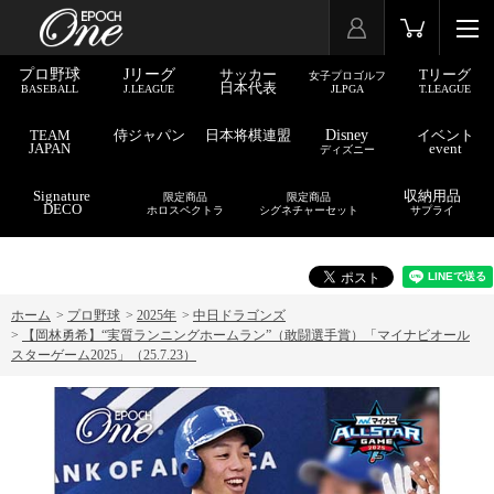
プロ野球
Jリーグ
サッカー
Tリーグ
女子プロゴルフ
日本代表
BASEBALL
J.LEAGUE
JLPGA
T.LEAGUE
TEAM
侍ジャパン
日本将棋連盟
Disney
イベント
JAPAN
event
ディズニー
Signature
収納用品
限定商品
限定商品
DECO
ホロスペクトラ
シグネチャーセット
サプライ
ホーム
>
プロ野球
>
2025年
>
中日ドラゴンズ
>
【岡林勇希】“実質ランニングホームラン”（敢闘選手賞）「マイナビオール
スターゲーム2025」（25.7.23）