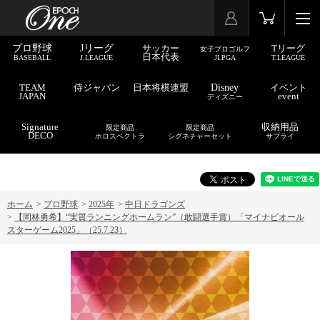
プロ野球
Jリーグ
サッカー
Tリーグ
女子プロゴルフ
日本代表
BASEBALL
J.LEAGUE
JLPGA
T.LEAGUE
TEAM
侍ジャパン
日本将棋連盟
Disney
イベント
JAPAN
event
ディズニー
Signature
収納用品
限定商品
限定商品
DECO
ホロスペクトラ
シグネチャーセット
サプライ
ホーム
>
プロ野球
>
2025年
>
中日ドラゴンズ
>
【岡林勇希】“実質ランニングホームラン”（敢闘選手賞）「マイナビオール
スターゲーム2025」（25.7.23）