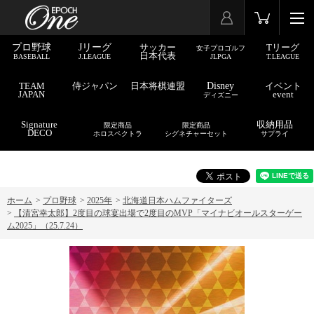
プロ野球
Jリーグ
サッカー
Tリーグ
女子プロゴルフ
日本代表
BASEBALL
J.LEAGUE
JLPGA
T.LEAGUE
TEAM
侍ジャパン
日本将棋連盟
Disney
イベント
JAPAN
event
ディズニー
Signature
収納用品
限定商品
限定商品
DECO
ホロスペクトラ
シグネチャーセット
サプライ
ホーム
>
プロ野球
>
2025年
>
北海道日本ハムファイターズ
>
【清宮幸太郎】2度目の球宴出場で2度目のMVP「マイナビオールスターゲー
ム2025」（25.7.24）