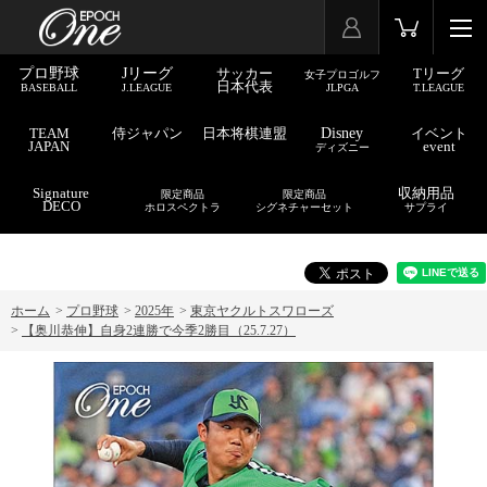
プロ野球
Jリーグ
サッカー
Tリーグ
女子プロゴルフ
日本代表
BASEBALL
J.LEAGUE
JLPGA
T.LEAGUE
TEAM
侍ジャパン
日本将棋連盟
Disney
イベント
JAPAN
event
ディズニー
Signature
収納用品
限定商品
限定商品
DECO
ホロスペクトラ
シグネチャーセット
サプライ
ホーム
>
プロ野球
>
2025年
>
東京ヤクルトスワローズ
>
【奥川恭伸】自身2連勝で今季2勝目（25.7.27）