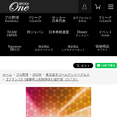
プロ野球
Jリーグ
サッカー
Tリーグ
女子プロゴルフ
日本代表
BASEBALL
J.LEAGUE
JLPGA
T.LEAGUE
TEAM
侍ジャパン
日本将棋連盟
Disney
イベント
JAPAN
event
ディズニー
Signature
収納用品
限定商品
限定商品
DECO
ホロスペクトラ
シグネチャーセット
サプライ
ホーム
>
プロ野球
>
2025年
>
東北楽天ゴールデンイーグルス
>
【フランコ】5連勝呼ぶ先制弾含む猛打賞（25.7.31）