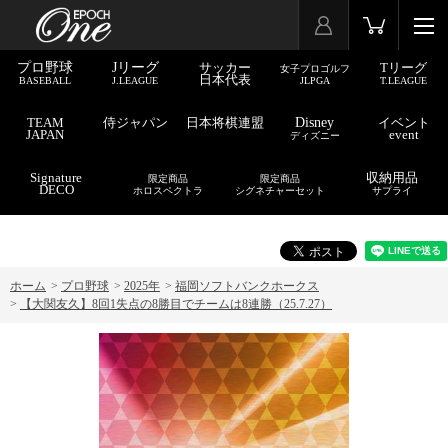
プロ野球
Jリーグ
サッカー
Tリーグ
女子プロゴルフ
日本代表
BASEBALL
J.LEAGUE
JLPGA
T.LEAGUE
TEAM
侍ジャパン
日本将棋連盟
Disney
イベント
JAPAN
event
ディズニー
Signature
収納用品
限定商品
限定商品
DECO
ホロスペクトラ
シグネチャーセット
サプライ
ホーム
>
プロ野球
>
2025年
>
福岡ソフトバンクホークス
>
【大関友久】8回1失点の8勝目でチームは8連勝（25.7.27）