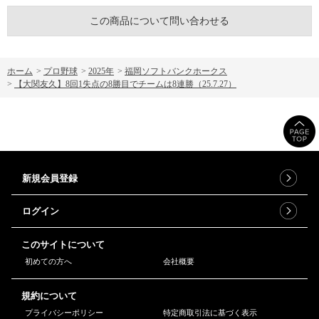
この商品について問い合わせる
ホーム
>
プロ野球
>
2025年
>
福岡ソフトバンクホークス
>
【大関友久】8回1失点の8勝目でチームは8連勝（25.7.27）
新規会員登録
ログイン
このサイトについて
初めての方へ
会社概要
規約について
プライバシーポリシー
特定商取引法に基づく表示