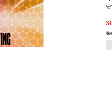
安
S
発