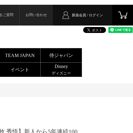
るご質問
お問い合わせ
新規会員 / ログイン
TEAM JAPAN
侍ジャパン
Disney
イベント
ディズニー
牧 秀悟】新人から5年連続100