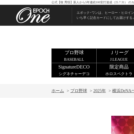
公式【牧 秀悟】新人から5年連続100安打達成（25.7.31
エポック･ワンは、ヒーロー・ヒロイ
いち早く記念カードにしてお届けする
プロ野球
Ｊリーグ
BASEBALL
J.LEAGUE
SignatureDECO
限定商品
シグネチャーデコ
ホロスペクトラ
ホーム
>
プロ野球
>
2025年
>
横浜DeN