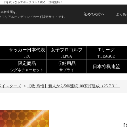
） のカードを買うならエポックワン！税込・送料無料！
ンや名場面を、
初めての方へ
よくあ
メモリアルオンデマンドカード販売サイトです。
サッカー日本代表
女子プロゴルフ
Tリーグ
JFA
JLPGA
T.LEAGUE
限定商品
収納用品
日本将棋連盟
シグネチャーセット
サプライ
Aベイスターズ
>
【牧 秀悟】新人から5年連続100安打達成（25.7.31）
【