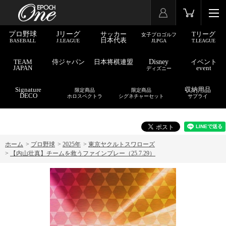
プロ野球
Jリーグ
サッカー
Tリーグ
女子プロゴルフ
日本代表
BASEBALL
J.LEAGUE
JLPGA
T.LEAGUE
TEAM
侍ジャパン
日本将棋連盟
Disney
イベント
JAPAN
event
ディズニー
Signature
収納用品
限定商品
限定商品
DECO
ホロスペクトラ
シグネチャーセット
サプライ
ホーム
>
プロ野球
>
2025年
>
東京ヤクルトスワローズ
>
【内山壮真】チームを救うファインプレー（25.7.29）