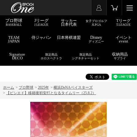
プロ野球
Jリーグ
サッカー
Tリーグ
女子プロゴルフ
日本代表
BASEBALL
J.LEAGUE
JLPGA
T.LEAGUE
TEAM
侍ジャパン
日本将棋連盟
Disney
イベント
JAPAN
event
ディズニー
Signature
収納用品
限定商品
限定商品
DECO
ホロスペクトラ
シグネチャーセット
サプライ
ホーム
>
プロ野球
>
2025年
>
横浜DeNAベイスターズ
>
【ビシエド】移籍後初安打となるタイムリー（25.8.2）