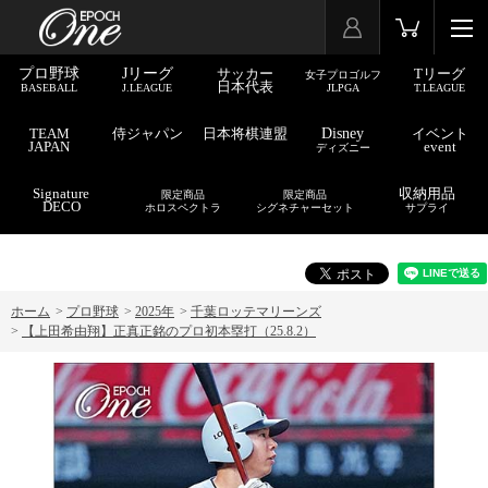
プロ野球
Jリーグ
サッカー
Tリーグ
女子プロゴルフ
日本代表
BASEBALL
J.LEAGUE
JLPGA
T.LEAGUE
TEAM
侍ジャパン
日本将棋連盟
Disney
イベント
JAPAN
event
ディズニー
Signature
収納用品
限定商品
限定商品
DECO
ホロスペクトラ
シグネチャーセット
サプライ
ホーム
>
プロ野球
>
2025年
>
千葉ロッテマリーンズ
>
【上田希由翔】正真正銘のプロ初本塁打（25.8.2）