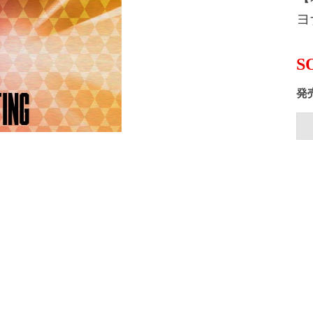
ヨ
S
発