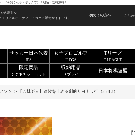
 のカードを買うならエポックワン！税込・送料無料！
ンや名場面を、
初めての方へ
よくあ
メモリアルオンデマンドカード販売サイトです。
サッカー日本代表
女子プロゴルフ
Tリーグ
JFA
JLPGA
T.LEAGUE
限定商品
収納用品
日本将棋連盟
シグネチャーセット
サプライ
アンツ
>
【若林楽人】連敗を止める劇的サヨナラ打（25.8.3）
【