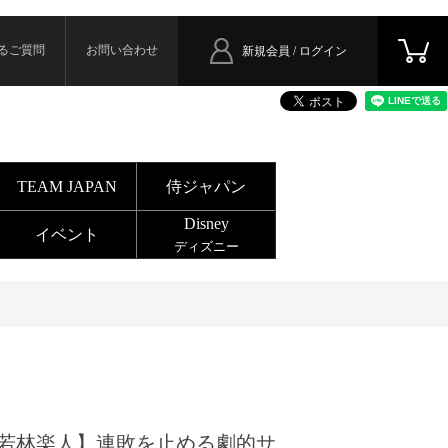
るご質問
お問い合わせ
新規会員 / ログイン
TEAM JAPAN
侍ジャパン
Disney
イベント
ディズニー
若林楽人】連敗を止める劇的サ