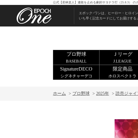
公式【若林楽人】連敗を止める劇的サヨナラ打（25.8.3）
エポック･ワンは、ヒーロー・ヒロイ
いち早く記念カードにしてお届けする
プロ野球
Ｊリーグ
BASEBALL
J.LEAGUE
SignatureDECO
限定商品
シグネチャーデコ
ホロスペクトラ
ホーム
>
プロ野球
>
2025年
>
読売ジャイ