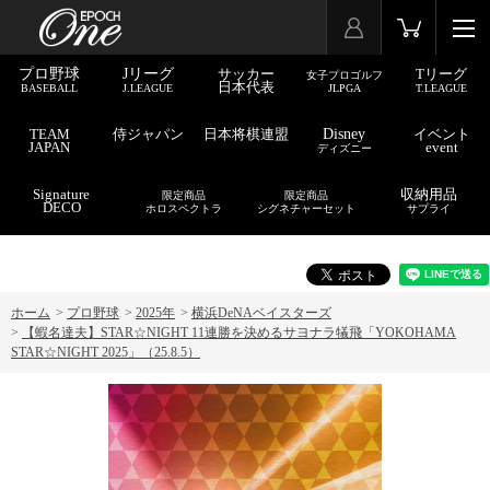
プロ野球
Jリーグ
サッカー
Tリーグ
女子プロゴルフ
日本代表
BASEBALL
J.LEAGUE
JLPGA
T.LEAGUE
TEAM
侍ジャパン
日本将棋連盟
Disney
イベント
JAPAN
event
ディズニー
Signature
収納用品
限定商品
限定商品
DECO
ホロスペクトラ
シグネチャーセット
サプライ
ホーム
>
プロ野球
>
2025年
>
横浜DeNAベイスターズ
>
【蝦名達夫】STAR☆NIGHT 11連勝を決めるサヨナラ犠飛「YOKOHAMA
STAR☆NIGHT 2025」（25.8.5）