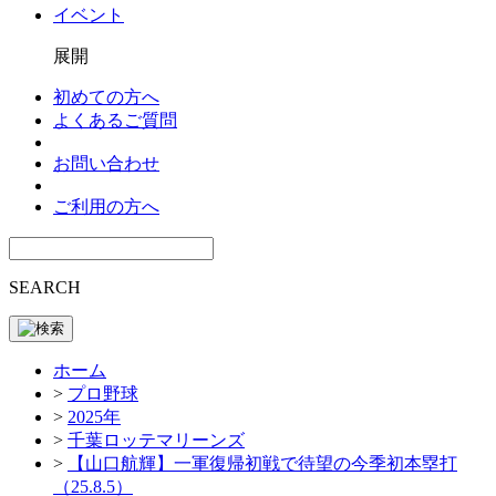
イベント
展開
初めての方へ
よくあるご質問
お問い合わせ
ご利用の方へ
SEARCH
ホーム
>
プロ野球
>
2025年
>
千葉ロッテマリーンズ
>
【山口航輝】一軍復帰初戦で待望の今季初本塁打
（25.8.5）