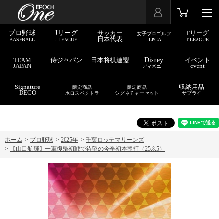
プロ野球
Jリーグ
サッカー
Tリーグ
女子プロゴルフ
日本代表
BASEBALL
J.LEAGUE
JLPGA
T.LEAGUE
TEAM
侍ジャパン
日本将棋連盟
Disney
イベント
JAPAN
event
ディズニー
Signature
収納用品
限定商品
限定商品
DECO
ホロスペクトラ
シグネチャーセット
サプライ
ホーム
>
プロ野球
>
2025年
>
千葉ロッテマリーンズ
>
【山口航輝】一軍復帰初戦で待望の今季初本塁打（25.8.5）