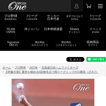
プロ野球
Jリーグ
サッカー
Tリーグ
女子プロゴルフ
日本代表
BASEBALL
J.LEAGUE
JLPGA
T.LEAGUE
TEAM
侍ジャパン
日本将棋連盟
Disney
イベント
JAPAN
event
ディズニー
Signature
収納用品
限定商品
限定商品
DECO
ホロスペクトラ
シグネチャーセット
サプライ
ホーム
>
プロ野球
>
2025年
>
北海道日本ハムファイターズ
>
【伊藤大海】要所を締める6回無失点で両リーグトップの11勝目（25.8.3）