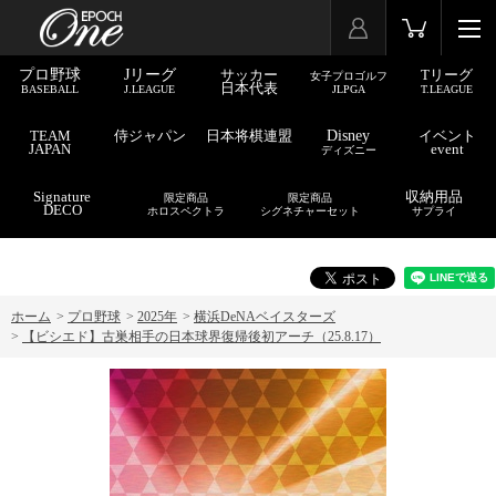
プロ野球
Jリーグ
サッカー
Tリーグ
女子プロゴルフ
日本代表
BASEBALL
J.LEAGUE
JLPGA
T.LEAGUE
TEAM
侍ジャパン
日本将棋連盟
Disney
イベント
JAPAN
event
ディズニー
Signature
収納用品
限定商品
限定商品
DECO
ホロスペクトラ
シグネチャーセット
サプライ
ホーム
>
プロ野球
>
2025年
>
横浜DeNAベイスターズ
>
【ビシエド】古巣相手の日本球界復帰後初アーチ（25.8.17）