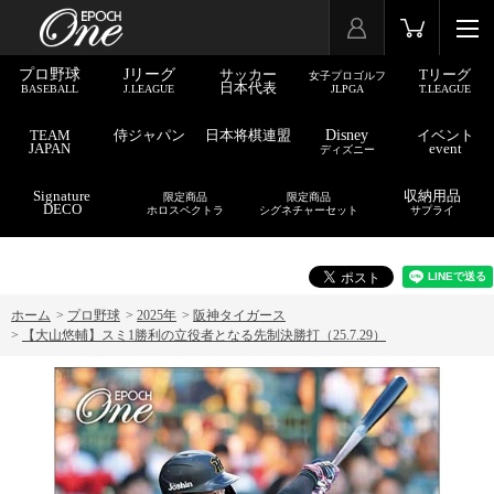
プロ野球
Jリーグ
サッカー
Tリーグ
女子プロゴルフ
日本代表
BASEBALL
J.LEAGUE
JLPGA
T.LEAGUE
TEAM
侍ジャパン
日本将棋連盟
Disney
イベント
JAPAN
event
ディズニー
Signature
収納用品
限定商品
限定商品
DECO
ホロスペクトラ
シグネチャーセット
サプライ
ホーム
>
プロ野球
>
2025年
>
阪神タイガース
>
【大山悠輔】スミ1勝利の立役者となる先制決勝打（25.7.29）