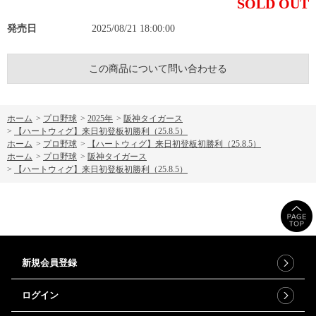
SOLD OUT
発売日
2025/08/21 18:00:00
この商品について問い合わせる
ホーム
>
プロ野球
>
2025年
>
阪神タイガース
>
【ハートウィグ】来日初登板初勝利（25.8.5）
ホーム
>
プロ野球
>
【ハートウィグ】来日初登板初勝利（25.8.5）
ホーム
>
プロ野球
>
阪神タイガース
>
【ハートウィグ】来日初登板初勝利（25.8.5）
新規会員登録
ログイン