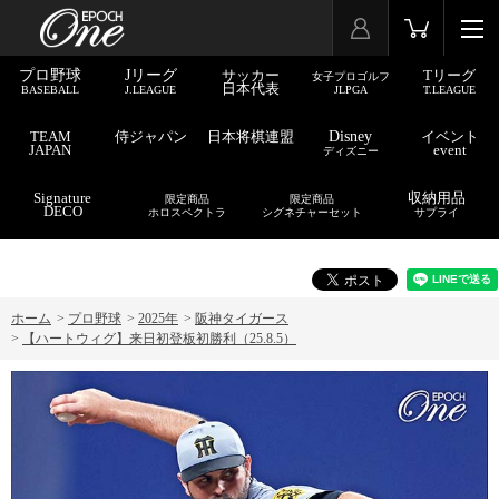
プロ野球
Jリーグ
サッカー
Tリーグ
女子プロゴルフ
日本代表
BASEBALL
J.LEAGUE
JLPGA
T.LEAGUE
TEAM
侍ジャパン
日本将棋連盟
Disney
イベント
JAPAN
event
ディズニー
Signature
収納用品
限定商品
限定商品
DECO
ホロスペクトラ
シグネチャーセット
サプライ
ホーム
>
プロ野球
>
2025年
>
阪神タイガース
>
【ハートウィグ】来日初登板初勝利（25.8.5）