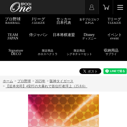
プロ野球
Jリーグ
サッカー
Tリーグ
女子プロゴルフ
日本代表
BASEBALL
J.LEAGUE
JLPGA
T.LEAGUE
TEAM
侍ジャパン
日本将棋連盟
Disney
イベント
JAPAN
event
ディズニー
Signature
収納用品
限定商品
限定商品
DECO
ホロスペクトラ
シグネチャーセット
サプライ
ホーム
>
プロ野球
>
2025年
>
阪神タイガース
>
【近本光司】4安打の大暴れで首位打者浮上（25.8.6）