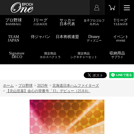
プロ野球
Jリーグ
サッカー
Tリーグ
女子プロゴルフ
日本代表
BASEBALL
J.LEAGUE
JLPGA
T.LEAGUE
TEAM
侍ジャパン
日本将棋連盟
Disney
イベント
JAPAN
event
ディズニー
Signature
収納用品
限定商品
限定商品
DECO
ホロスペクトラ
シグネチャーセット
サプライ
ホーム
>
プロ野球
>
2025年
>
北海道日本ハムファイターズ
>
【北山亘基】会心の背番号「15」デビュー（25.8.6）