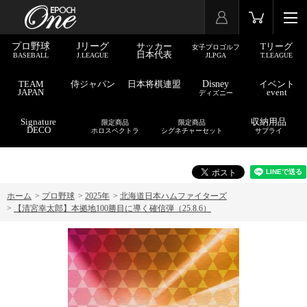
プロ野球
Jリーグ
サッカー
Tリーグ
女子プロゴルフ
日本代表
BASEBALL
J.LEAGUE
JLPGA
T.LEAGUE
TEAM
侍ジャパン
日本将棋連盟
Disney
イベント
JAPAN
event
ディズニー
Signature
収納用品
限定商品
限定商品
DECO
ホロスペクトラ
シグネチャーセット
サプライ
ホーム
>
プロ野球
>
2025年
>
北海道日本ハムファイターズ
>
【清宮幸太郎】本拠地100勝目に導く確信弾（25.8.6）