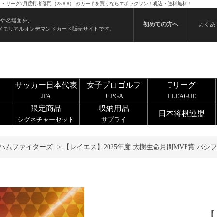
ク・リーグ7月度打者部門（25.8.8） のカードを買うならエポックワン！税込・送料無料！
ンや名場面を、
初めての方へ
よくあ
メモリアルオンデマンドカード販売サイトです。
サッカー日本代表
女子プロゴルフ
Tリーグ
JFA
JLPGA
T.LEAGUE
限定商品
収納用品
日本将棋連盟
シグネチャーセット
サプライ
ハムファイターズ
>
【レイエス】2025年度 大樹生命月間MVP賞 パシフ
【