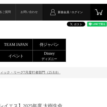
るご質問
お問い合わせ
新規会員 / ログイン
TEAM JAPAN
侍ジャパン
Disney
イベント
ディズニー
ィック・リーグ7月度打者部門（25.8.8）
レイエス】2025年度 大樹生命