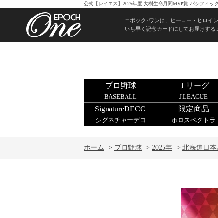
公式【レイエス】2025年度 大樹生命月間MVP賞 パシフィッ
エポック･ワンは、ヒーロー・ヒロイ
いち早く記念カードにしてお届けする
プロ野球
Ｊリーグ
BASEBALL
J.LEAGUE
SignatureDECO
限定商品
シグネチャーデコ
ホロスペクトラ
ホーム
>
プロ野球
>
2025年
>
北海道日本