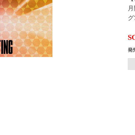
月
グ
S
発