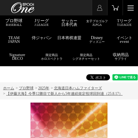
プロ野球
Jリーグ
サッカー
Tリーグ
女子プロゴルフ
日本代表
BASEBALL
J.LEAGUE
JLPGA
T.LEAGUE
TEAM
侍ジャパン
日本将棋連盟
Disney
イベント
JAPAN
event
ディズニー
Signature
収納用品
限定商品
限定商品
DECO
ホロスペクトラ
シグネチャーセット
サプライ
ホーム
>
プロ野球
>
2025年
>
北海道日本ハムファイターズ
>
【伊藤大海】今季12勝目で新人から5年連続規定投球回到達（25.8.17）