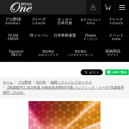
プロ野球
Jリーグ
サッカー
Tリーグ
女子プロゴルフ
日本代表
BASEBALL
J.LEAGUE
JLPGA
T.LEAGUE
TEAM
侍ジャパン
日本将棋連盟
Disney
イベント
JAPAN
event
ディズニー
Signature
収納用品
限定商品
限定商品
DECO
ホロスペクトラ
シグネチャーセット
サプライ
ホーム
>
プロ野球
>
2025年
>
福岡ソフトバンクホークス
>
【有原航平】2025年度 大樹生命月間MVP賞 パシフィック・リーグ7月度投手
部門（25.8.8）