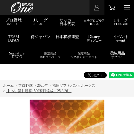
プロ野球
Jリーグ
サッカー
Tリーグ
女子プロゴルフ
日本代表
BASEBALL
J.LEAGUE
JLPGA
T.LEAGUE
TEAM
侍ジャパン
日本将棋連盟
Disney
イベント
JAPAN
event
ディズニー
Signature
収納用品
限定商品
限定商品
DECO
ホロスペクトラ
シグネチャーセット
サプライ
ホーム
>
プロ野球
>
2025年
>
福岡ソフトバンクホークス
>
【中村 晃】通算1500安打達成（25.8.26）