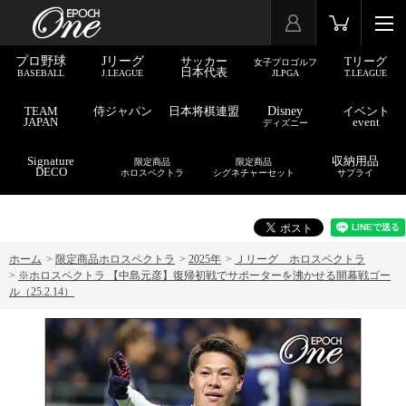
プロ野球
Jリーグ
サッカー
Tリーグ
女子プロゴルフ
日本代表
BASEBALL
J.LEAGUE
JLPGA
T.LEAGUE
TEAM
侍ジャパン
日本将棋連盟
Disney
イベント
JAPAN
event
ディズニー
Signature
収納用品
限定商品
限定商品
DECO
ホロスペクトラ
シグネチャーセット
サプライ
ホーム
>
限定商品ホロスペクトラ
>
2025年
>
Ｊリーグ ホロスペクトラ
>
※ホロスペクトラ 【中島元彦】復帰初戦でサポーターを沸かせる開幕戦ゴー
ル（25.2.14）