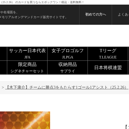
25.2.26） のカードを買うならエポックワン！税込・送料無料！
ンや名場面を、
初めての方へ
よくあ
メモリアルオンデマンドカード販売サイトです。
サッカー日本代表
女子プロゴルフ
Tリーグ
JFA
JLPGA
T.LEAGUE
限定商品
収納用品
日本将棋連盟
シグネチャーセット
サプライ
>
【木下康介】チームに勝点3をもたらす1ゴール1アシスト（25.2.26）
【