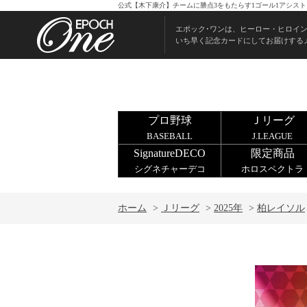
公式【木下康介】チームに勝点3をもたらす1ゴール1アシスト（
エポック･ワンは、ヒーロー・ヒロイ
いち早く記念カードにしてお届けする
プロ野球
Ｊリーグ
BASEBALL
J.LEAGUE
SignatureDECO
限定商品
シグネチャーデコ
ホロスペクトラ
ホーム
>
Ｊリーグ
>
2025年
>
柏レイソル