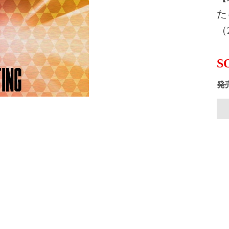
た
（2
S
発