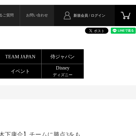
るご質問
お問い合わせ
新規会員 / ログイン
TEAM JAPAN
侍ジャパン
Disney
イベント
ディズニー
木下康介】チームに勝点3をも