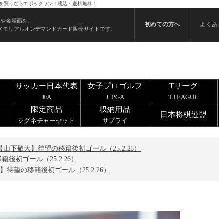
ードを買うならエポックワン！税込・送料無料！
ンや名場面を、
初めての方へ
よくあ
メモリアルオンデマンドカード販売サイトです。
サッカー日本代表
女子プロゴルフ
Tリーグ
JFA
JLPGA
T.LEAGUE
限定商品
収納用品
日本将棋連盟
シグネチャーセット
サプライ
【山下敬大】待望の移籍後初ゴール（25.2.26）
後初ゴール（25.2.26）
】待望の移籍後初ゴール（25.2.26）