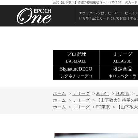
公式【山下敬大】待望の移籍後初ゴール（25.2.26） のカ
エポック･ワンは、ヒーロー・ヒロイ
いち早く記念カードにしてお届けする
プロ野球
Ｊリーグ
BASEBALL
J.LEAGUE
SignatureDECO
限定商品
シグネチャーデコ
ホロスペクトラ
ホーム
>
Ｊリーグ
>
2025年
>
FC東京
>
ホーム
>
Ｊリーグ
>
【山下敬大】待望の移籍
ホーム
>
Ｊリーグ
>
FC東京
>
【山下敬大