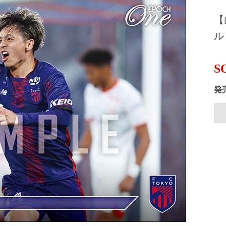
【
ル（
S
発