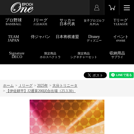
プロ野球
Jリーグ
サッカー
Tリーグ
女子プロゴルフ
日本代表
BASEBALL
J.LEAGUE
JLPGA
T.LEAGUE
TEAM
侍ジャパン
日本将棋連盟
Disney
イベント
JAPAN
event
ディズニー
Signature
収納用品
限定商品
限定商品
DECO
ホロスペクトラ
シグネチャーセット
サプライ
ホーム
>
Ｊリーグ
>
2025年
>
大分トリニータ
>
【伊佐耕平】J2通算200試合出場（25.3.30）