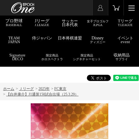
プロ野球
Jリーグ
サッカー
Tリーグ
女子プロゴルフ
日本代表
BASEBALL
J.LEAGUE
JLPGA
T.LEAGUE
TEAM
侍ジャパン
日本将棋連盟
Disney
イベント
JAPAN
event
ディズニー
Signature
収納用品
限定商品
限定商品
DECO
ホロスペクトラ
シグネチャーセット
サプライ
ホーム
>
Ｊリーグ
>
2025年
>
FC東京
>
【白井康介】J1通算150試合出場（25.3.29）