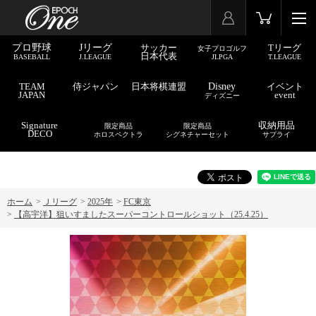
プロ野球
Jリーグ
サッカー
Tリーグ
女子プロゴルフ
日本代表
BASEBALL
J.LEAGUE
JLPGA
T.LEAGUE
TEAM
侍ジャパン
日本将棋連盟
Disney
イベント
JAPAN
event
ディズニー
Signature
収納用品
限定商品
限定商品
DECO
ホロスペクトラ
シグネチャーセット
サプライ
ホーム
>
Ｊリーグ
>
2025年
>
FC東京
>
【高宇洋】狙いすましたスーパーコントロールショット（25.4.25）