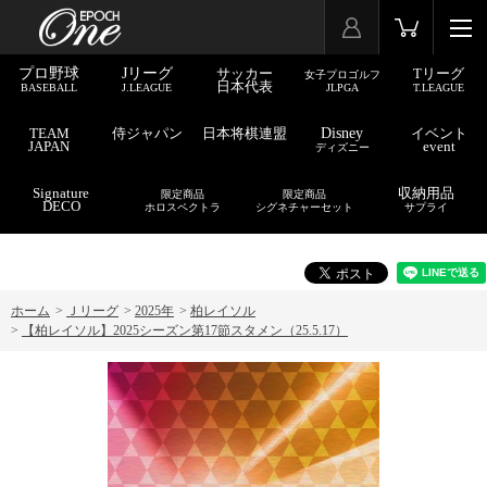
プロ野球
Jリーグ
サッカー
Tリーグ
女子プロゴルフ
日本代表
BASEBALL
J.LEAGUE
JLPGA
T.LEAGUE
TEAM
侍ジャパン
日本将棋連盟
Disney
イベント
JAPAN
event
ディズニー
Signature
収納用品
限定商品
限定商品
DECO
ホロスペクトラ
シグネチャーセット
サプライ
ホーム
>
Ｊリーグ
>
2025年
>
柏レイソル
>
【柏レイソル】2025シーズン第17節スタメン（25.5.17）