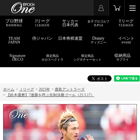
プロ野球
Jリーグ
サッカー
Tリーグ
女子プロゴルフ
日本代表
BASEBALL
J.LEAGUE
JLPGA
T.LEAGUE
TEAM
侍ジャパン
日本将棋連盟
Disney
イベント
JAPAN
event
ディズニー
Signature
収納用品
限定商品
限定商品
DECO
ホロスペクトラ
シグネチャーセット
サプライ
ホーム
>
Ｊリーグ
>
2025年
>
鹿島アントラーズ
>
【鈴木優磨】7連勝を呼ぶ先制決勝ゴール（25.5.17）